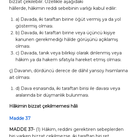
bizzat çekilebilir. Özellikle aşağıdaki
hâllerde, hâkimin reddi sebebinin varlığı kabul edilir:
a) Davada, iki taraftan birine öğüt vermiş ya da yol
göstermiş olması.
b) Davada, iki taraftan birine veya üçüncü kişiye
kanunen gerekmediği hâlde görüşünü açıklamış
olması.
c) Davada, tanık veya bilirkişi olarak dinlenmiş veya
hâkim ya da hakem sıfatıyla hareket etmiş olması.
ç) Davanın, dördüncü derece de dâhil yansoy hısımlarına
ait olması.
d) Dava esnasında, iki taraftan birisi ile davası veya
aralarında bir düşmanlık bulunması.
Hâkimin bizzat çekilmemesi hâli
Madde 37
MADDE 37-
(1) Hâkim, reddini gerektiren sebeplerden
biri varken bizzat çekilmezse, iki taraftan biri ret